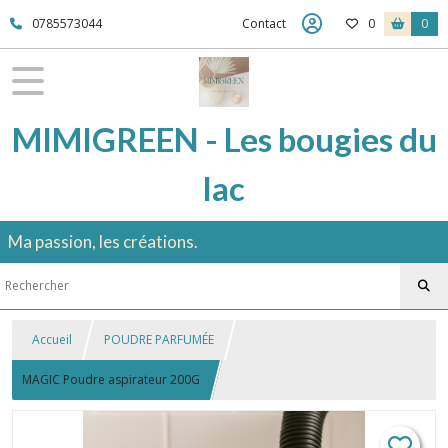
0785573044
Contact
0
0
MIMIGREEN - Les bougies du
lac
Ma passion, les créations.
Accueil
POUDRE PARFUMÉE
MAGIC Poudre aspirateur 200G