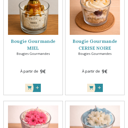
Bougie Gourmande
Bougie Gourmande
MIEL
CERISE NOIRE
Bougies Gourmandes
Bougies Gourmandes
EXPLOSIVE
9
€
9
€
À partir de
À partir de