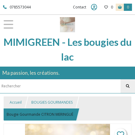
0785573044
Contact
0
0
MIMIGREEN - Les bougies du
lac
Ma passion, les créations.
Accueil
BOUGIES GOURMANDES
Bougie Gourmande CITRON MERINGUÉ