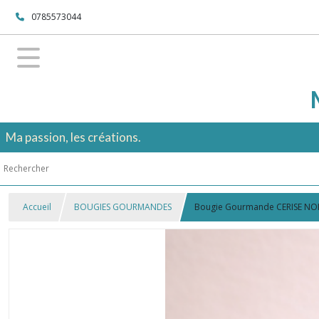
0785573044
Ma passion, les créations.
Accueil
BOUGIES GOURMANDES
Bougie Gourmande CERISE NOI