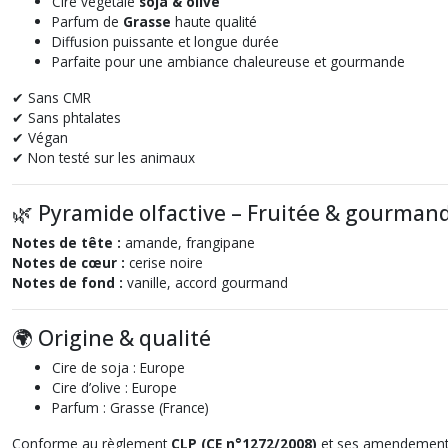
Cire végétale
soja & olive
Parfum de
Grasse
haute qualité
Diffusion puissante et longue durée
Parfaite pour une ambiance chaleureuse et gourmande
✔ Sans CMR
✔ Sans phtalates
✔ Végan
✔ Non testé sur les animaux
🌿 Pyramide olfactive – Fruitée & gourman
Notes de tête :
amande, frangipane
Notes de cœur :
cerise noire
Notes de fond :
vanille, accord gourmand
🌍 Origine & qualité
Cire de soja : Europe
Cire d’olive : Europe
Parfum : Grasse (France)
Conforme au règlement
CLP (CE n°1272/2008)
et ses amendement