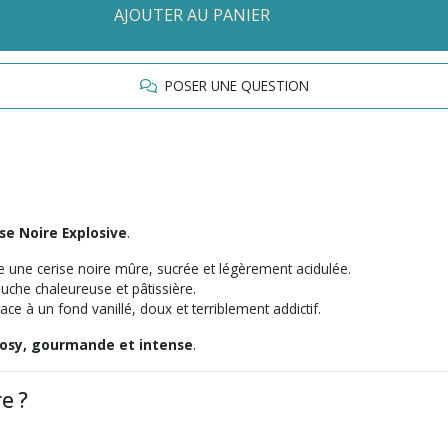
AJOUTER AU PANIER
POSER UNE QUESTION
e Noire Explosive
.
e une cerise noire mûre, sucrée et légèrement acidulée.
uche chaleureuse et pâtissière.
ce à un fond vanillé, doux et terriblement addictif.
osy, gourmande et intense
.
e ?