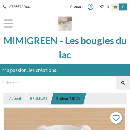
0785573044
Contact
0
0
MIMIGREEN - Les bougies du
lac
Ma passion, les créations.
Accueil
BRULEURS
Brûleur TEDDY