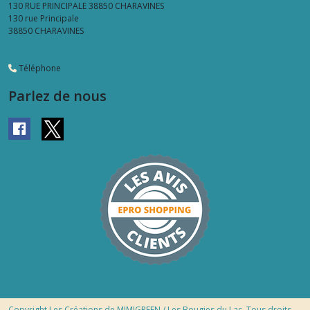
130 RUE PRINCIPALE 38850 CHARAVINES
130 rue Principale
38850
CHARAVINES
Téléphone
Parlez de nous
Copyright Les Créations de MIMIGREEN / Les Bougies du Lac. Tous droits