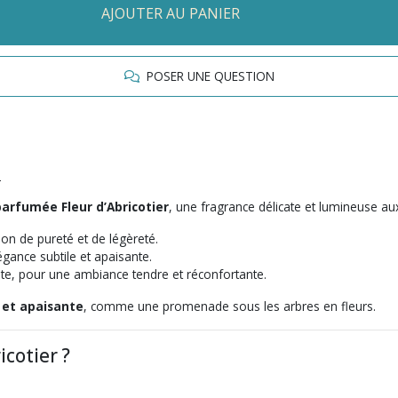
AJOUTER AU PANIER
POSER UNE QUESTION
e
arfumée Fleur d’Abricotier
, une fragrance délicate et lumineuse aux
ion de pureté et de légèreté.
égance subtile et apaisante.
e, pour une ambiance tendre et réconfortante.
 et apaisante
, comme une promenade sous les arbres en fleurs.
cotier ?