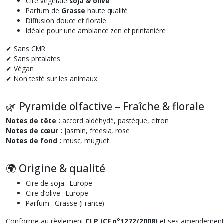
Cire végétale
soja & olive
Parfum de
Grasse
haute qualité
Diffusion douce et florale
Idéale pour une ambiance zen et printanière
✔ Sans CMR
✔ Sans phtalates
✔ Végan
✔ Non testé sur les animaux
🌿 Pyramide olfactive – Fraîche & florale
Notes de tête :
accord aldéhydé, pastèque, citron
Notes de cœur :
jasmin, freesia, rose
Notes de fond :
musc, muguet
🌍 Origine & qualité
Cire de soja : Europe
Cire d’olive : Europe
Parfum : Grasse (France)
Conforme au règlement
CLP (CE n°1272/2008)
et ses amendement