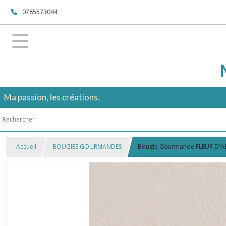
0785573044
Ma passion, les créations.
Accueil
BOUGIES GOURMANDES
Bougie Gourmande FLEUR D'A